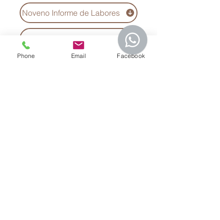
Noveno Informe de Labores
Acta de trigésima primera reunión de trabajo
Phone
Email
Facebook
Acta de trigésima segunda reunión de trabajo
Acta de trigésima tercera reunión de trabajo
Acta de trigésima cuarta reunión de trabajo
Explorar
Sitio web anterior
Regresar página principal